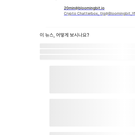
20min@bloomingbit.io
Crypto Chatterbox_ tlg@Bloomingbit_
이 뉴스, 어떻게 보시나요?