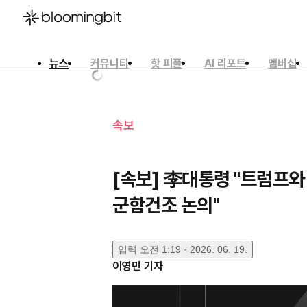
뉴스
커뮤니티
핫 피플
AI 리포트
멤버십
한국어
English
日本語
속보
[속보] 李대통령 "트럼프
군함건조 논의"
입력
오전 1:19 · 2026. 06. 19.
이영민
기자