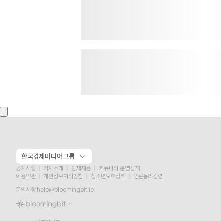
한국경제미디어그룹
공지사항
기자소개
인재채용
커뮤니티 운영정책
이용약관
개인정보처리방침
청소년보호정책
언론윤리강령
문의사항
help@bloomingbit.io