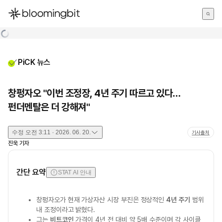
한국어
English
日本語
PiCK 뉴스
창펑자오 "이번 조정장, 4년 주기 따르고 있다…
펀더멘탈은 더 강해져"
수정
오전 3:11 · 2026. 06. 20.
기사출처
진욱
기자
간단 요약
STAT AI 안내
창펑자오가 현재 가상자산 시장 부진은 정상적인
4년 주기
범위
내 조정이라고 밝혔다.
그는
비트코인
가격이 4년 전 대비 약 5배 수준이며 각 사이클