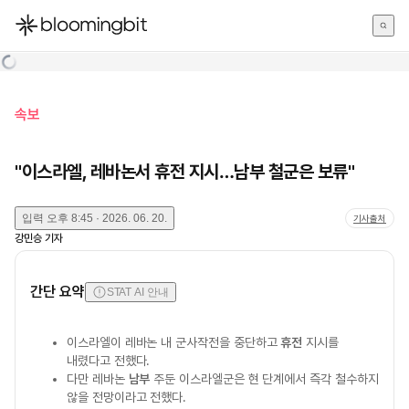
한국어
English
日本語
속보
"이스라엘, 레바논서 휴전 지시…남부 철군은 보류"
입력
오후 8:45 · 2026. 06. 20.
기사출처
강민승
기자
간단 요약
STAT AI 안내
이스라엘이 레바논 내 군사작전을 중단하고
휴전
지시를
내렸다고 전했다.
다만 레바논
남부
주둔 이스라엘군은 현 단계에서 즉각 철수하지
않을 전망이라고 전했다.