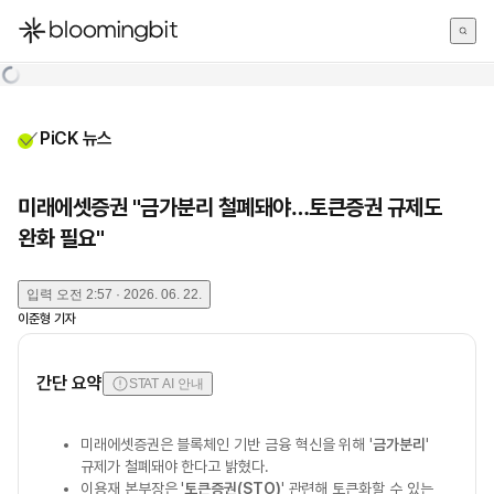
한국어
English
日本語
PiCK 뉴스
미래에셋증권 "금가분리 철폐돼야…토큰증권 규제도
완화 필요"
입력
오전 2:57 · 2026. 06. 22.
이준형
기자
간단 요약
STAT AI 안내
미래에셋증권은 블록체인 기반 금융 혁신을 위해 '
금가분리
'
규제가 철폐돼야 한다고 밝혔다.
이용재 본부장은 '
토큰증권(STO)
' 관련해 토큰화할 수 있는