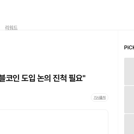
리워드
PiC
블코인 도입 논의 진척 필요"
기사출처