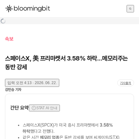
한국어
English
日本語
속보
스페이스X, 美 프리마켓서 3.58% 하락…메모리주는
동반 강세
입력
오전 4:13 · 2026. 06. 22.
기사출처
강민승
기자
간단 요약
STAT AI 안내
스페이스X(SPCX)가 미국 증시 프리마켓에서
3.58%
하락
했다고 전했다.
같은 시간
메모리 업종
은 동반 강세를 보여 씨게이트(STX)