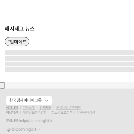
해시태그 뉴스
#업데이트
한국경제미디어그룹
공지사항
기자소개
인재채용
커뮤니티 운영정책
이용약관
개인정보처리방침
청소년보호정책
언론윤리강령
문의사항
help@bloomingbit.io