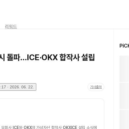
리워드
PiC
일시 돌파…ICE·OKX 합작사 설립
17 · 2026. 06. 22.
기사출처
소 모회사
ICE
와
OKX
의 가상자산 합작사
OKXICE
설립 소식에