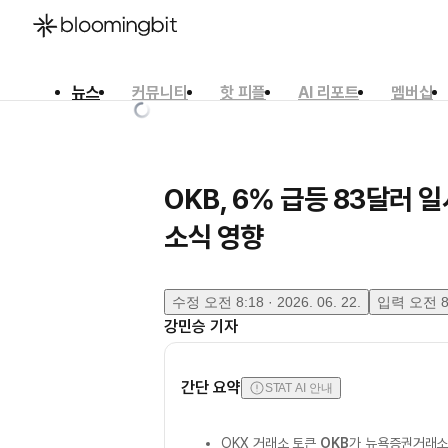
뉴스
커뮤니티
핫 피플
AI 리포트
멤버십
한국어
English
日本語
OKB, 6% 급등 83달러 
소식 영향
수정
오전 8:18 · 2026. 06. 22.
입력
오전 8:
강민승
기자
간단 요약
STAT AI 안내
OKX 거래소 토큰
OKB
가 뉴욕증권거래