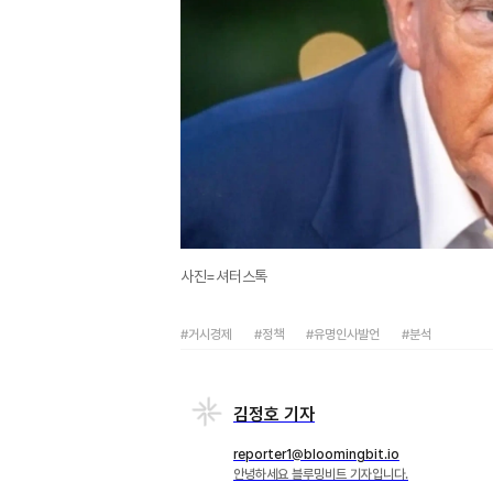
사진=셔터스톡
#거시경제
#정책
#유명인사발언
#분석
김정호 기자
reporter1@bloomingbit.io
안녕하세요 블루밍비트 기자입니다.