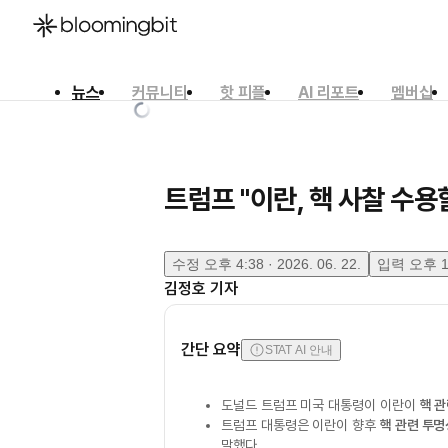
뉴스
커뮤니티
핫 피플
AI 리포트
멤버십
한국어
English
日本語
트럼프 "이란, 핵 사찰 수용
수정
오후 4:38 · 2026. 06. 22.
입력
오후 1:
김정호
기자
간단 요약
STAT AI 안내
도널드 트럼프 미국 대통령이 이란이
핵 관
트럼프 대통령은 이란이 향후
핵 관련 투명
말했다.