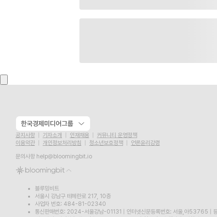
한국경제미디어그룹
공지사항
기자소개
인재채용
커뮤니티 운영정책
이용약관
개인정보처리방침
청소년보호정책
언론윤리강령
문의사항
help@bloomingbit.io
블루밍비트
서울시 강남구 테헤란로 217, 10층
사업자 번호: 484-81-02340
통신판매번호: 2024-서울강남-01131
|
인터넷신문등록번호: 서울,아53765
|
등