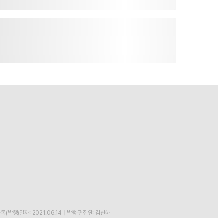
록(발행)일자: 2021.06.14
|
발행·편집인: 김산하