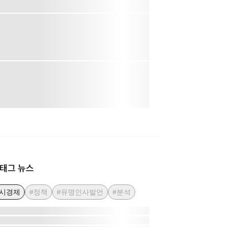
태그 뉴스
거시경제
#정책
#유명인사발언
#분석