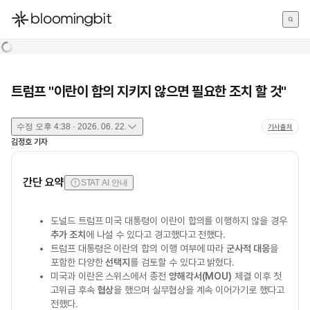
한국어
English
日本語
트럼프 "이란이 합의 지키지 않으면 필요한 조치 할 것"
수정
오후 4:38 · 2026. 06. 22.
기사출처
김정호
기자
간단 요약
STAT AI 안내
도널드 트럼프 미국 대통령이 이란이 합의를 이행하지 않을 경우
추가 조치
에 나설 수 있다고 경고했다고 전했다.
트럼프 대통령은 이란의 합의 이행 여부에 따라
군사적 대응
을
포함한 다양한
선택지
를 검토할 수 있다고 밝혔다.
미국과 이란은 스위스에서 종전
양해각서(MOU)
체결 이후 첫
고위급 후속
협상
을 했으며 실무협상을 계속 이어가기로 했다고
전했다.