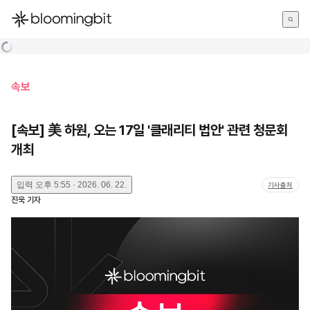
한국어
English
日本語
속보
[속보] 美 하원, 오는 17일 '클래리티 법안' 관련 청문회
개최
입력
오후 5:55 · 2026. 06. 22.
기사출처
진욱
기자