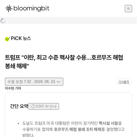
한국어
English
日本語
PiCK 뉴스
트럼프 "이란, 최고 수준 핵사찰 수용…호르무즈 해협
봉쇄 해제"
수정
오전 7:32 · 2026. 06. 23.
기사출처
이수현
기자
간단 요약
STAT AI 안내
도널드 트럼프 미국 대통령은 이란이 장기적인
핵시설 사찰
을
수용하기로 합의해
호르무즈 해협 봉쇄 조치 해제
를 결정했다고
밝혔다.