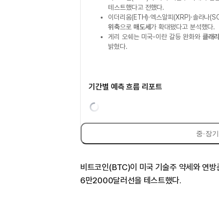
테스트했다고 전했다.
이더리움(ETH)·엑스알피(XRP)·솔라나(S
위축
으로
매도세
가 확대됐다고 분석했다.
게리 오쉐는 미국-이란 갈등 완화와
클래리
밝혔다.
기간별 예측 흐름 리포트
중·장기
비트코인(BTC)이 미국 기술주 약세와 연방
6만2000달러선을 테스트했다.