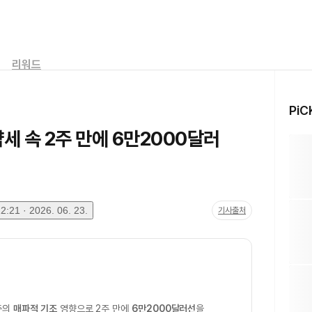
리워드
PiC
약세 속 2주 만에 6만2000달러
:21 · 2026. 06. 23.
기사출처
준의
매파적 기조
영향으로 2주 만에
6만2000달러선
을