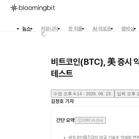
뉴스
커뮤니티
핫 피플
AI 리포트
멤버십
한국어
English
日本語
비트코인(BTC), 美 증시 
테스트
수정
오후 4:14 · 2026. 06. 23.
입력
오후 12
김정호
기자
간단 요약
STAT AI 안내
비트코인(BTC)이 미국 기술주 약세와 연