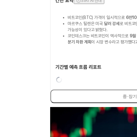
간단 요약
STAT AI 안내
비트코인(BTC) 가격이 일시적으로
6만1
마르쿠스 틸렌은 미국
달러 강세
로 비트코
가능성이 있다고 밝혔다.
코인데스크는 비트코인이 역사적으로
9월
분기 차환 계획
이 시장 변수라고 평가했다고
기간별 예측 흐름 리포트
중·장기