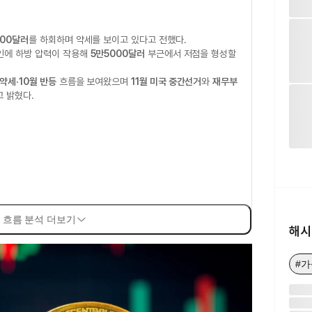
000달러
를 하회하며 약세를 보이고 있다고 전했다.
인에 하방 압력이 작용해
5만5000달러
부근에서 저점을 형성할
 약세·10월 반등
흐름을 보여왔으며
11월 미국 중간선거
와
재무부
 밝혔다.
 흐름 분석 더보기
해시
#