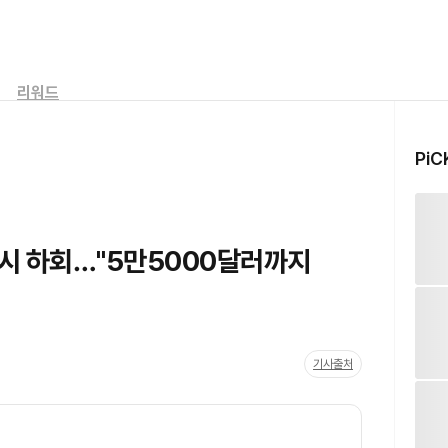
리워드
PiC
일시 하회…"5만5000달러까지
기사출처