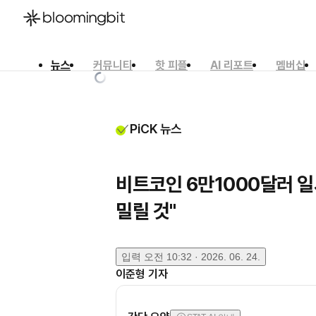
뉴스
커뮤니티
핫 피플
AI 리포트
멤버십
한국어
English
日本語
PiCK 뉴스
비트코인 6만1000달러 
밀릴 것"
입력
오전 10:32 · 2026. 06. 24.
이준형
기자