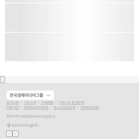
한국경제미디어그룹
공지사항
기자소개
인재채용
커뮤니티 운영정책
이용약관
개인정보처리방침
청소년보호정책
언론윤리강령
문의사항
help@bloomingbit.io