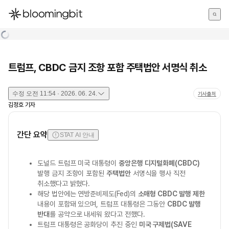
한국어
English
日本語
트럼프, CBDC 금지 조항 포함 주택법안 서명식 취소
수정
오전 11:54 · 2026. 06. 24.
기사출처
김정호
기자
간단 요약
STAT AI 안내
도널드 트럼프 미국 대통령이
중앙은행 디지털화폐(CBDC)
발행 금지 조항이 포함된
주택법안
서명식을 행사 직전
취소했다고 밝혔다.
해당 법안에는 연방준비제도(Fed)의
소매형 CBDC 발행 제한
내용이 포함돼 있으며, 트럼프 대통령은 그동안
CBDC 발행
반대
를 공약으로 내세워 왔다고 전했다.
트럼프 대통령은 공화당이 추진 중인
미국 구제법(SAVE