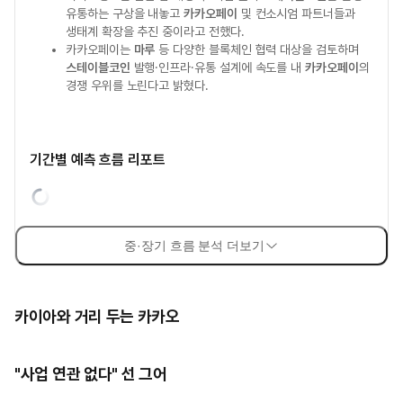
유통하는 구상을 내놓고
카카오페이
및 컨소시엄 파트너들과
생태계 확장을 추진 중이라고 전했다.
카카오페이는
마루
등 다양한 블록체인 협력 대상을 검토하며
스테이블코인
발행·인프라·유통 설계에 속도를 내
카카오페이
의
경쟁 우위를 노린다고 밝혔다.
기간별 예측 흐름 리포트
중·장기 흐름 분석 더보기
카이아와 거리 두는 카카오
"사업 연관 없다" 선 그어