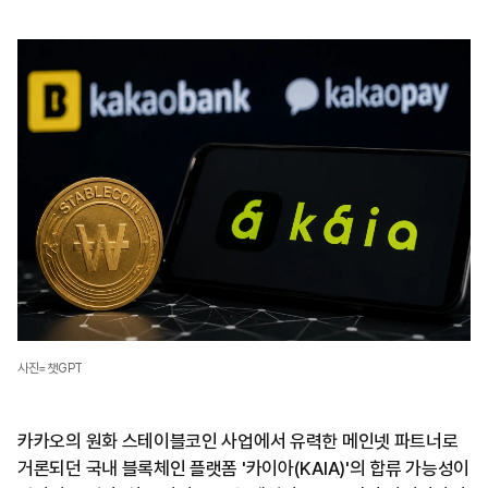
사진=챗GPT
카카오의 원화 스테이블코인 사업에서 유력한 메인넷 파트너로
거론되던 국내 블록체인 플랫폼 '카이아(KAIA)'의 합류 가능성이