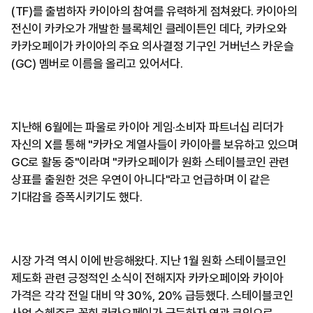
(TF)를 출범하자 카이아의 참여를 유력하게 점쳐왔다. 카이아의
전신이 카카오가 개발한 블록체인 클레이튼인 데다, 카카오와
카카오페이가 카이아의 주요 의사결정 기구인 거버넌스 카운슬
(GC) 멤버로 이름을 올리고 있어서다.
지난해 6월에는 파울로 카이아 게임·소비자 파트너십 리더가
자신의 X를 통해 "카카오 계열사들이 카이아를 보유하고 있으며
GC로 활동 중"이라며 "카카오페이가 원화 스테이블코인 관련
상표를 출원한 것은 우연이 아니다"라고 언급하며 이 같은
기대감을 증폭시키기도 했다.
시장 가격 역시 이에 반응해왔다. 지난 1월 원화 스테이블코인
제도화 관련 긍정적인 소식이 전해지자 카카오페이와 카이아
가격은 각각 전일 대비 약 30%, 20% 급등했다. 스테이블코인