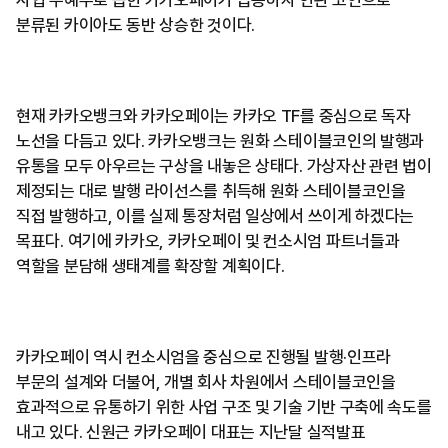
사업 수혜주로 꼽힌 카카오페이가 급등하자 연관 코인으로
분류된 카이아도 동반 상승한 것이다.
현재 카카오뱅크와 카카오페이는 카카오 TF를 중심으로 독자
노선을 다듬고 있다. 카카오뱅크는 원화 스테이블코인의 발행과
유통을 모두 아우르는 구상을 내놓은 상태다. 가상자산 관련 법이
제정되는 대로 발행 라이선스를 취득해 원화 스테이블코인을
직접 발행하고, 이를 실제 통장처럼 일상에서 쓰이게 하겠다는
목표다. 여기에 카카오, 카카오페이 및 컨소시엄 파트너들과
역할을 분담해 생태계를 확장할 계획이다.
카카오페이 역시 컨소시엄을 중심으로 진행될 발행·인프라
부문의 설계와 더불어, 개별 회사 차원에서 스테이블코인을
효과적으로 유통하기 위한 사업 구조 및 기술 기반 구축에 속도를
내고 있다. 신원근 카카오페이 대표는 지난달 실적발표