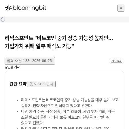
한국어
English
日本語
리믹스포인트 "비트코인 중기 상승 가능성 높지만…
기업가치 위해 일부 매각도 가능"
입력
오전 4:38 · 2026. 06. 25.
기사출처
강민승
기자
간단 요약
STAT AI 안내
리믹스포인트는
비트코인
의 중기 상승 가능성을 매우 높게 보고
중장기
전략 자산
으로 인식하고 있다고 밝혔다.
다만
가격 수준
,
시장 상황
,
자본 효율성
,
사업 투자 기회
,
자금
조달 필요성
등을 고려해 보유
비트코인
일부를 매각할 수
있다고 전했다.
매각 자금은
대규모 축전지
,
딥테크 관련 사업
등 성장 분야