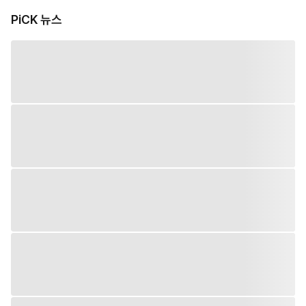
PiCK 뉴스