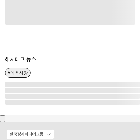
해시태그 뉴스
#예측시장
한국경제미디어그룹