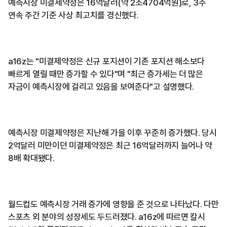
예측시장 미결제약정은 16억달러(약 2조4704억원)로, 3주
연속 주간 기준 사상 최고치를 경신했다.
a16z는 "미결제약정은 신규 포지션이 기존 포지션 해소보다
빠르게 열릴 때만 증가할 수 있다"며 "최근 증가세는 더 많은
자금이 예측시장에 걸리고 있음을 보여준다"고 설명했다.
예측시장 미결제약정은 지난해 가을 이후 꾸준히 증가했다. 당시
2억달러 미만이던 미결제약정은 최근 16억달러까지 늘어나 약
8배 확대됐다.
월드컵도 예측시장 거래 증가에 영향을 준 것으로 나타났다. 다만
스포츠 외 분야의 성장세도 두드러졌다. a16z에 따르면 칼시