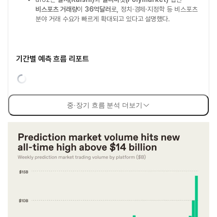
비스포츠 거래량
이
36억달러
로, 정치·경제·지정학 등 비스포츠
분야 거래 수요가 빠르게 확대되고 있다고 설명했다.
기간별 예측 흐름 리포트
중·장기 흐름 분석 더보기