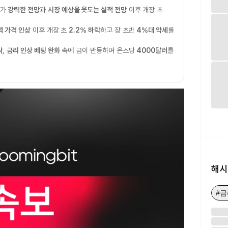
가가
강력한 전망
과
시장 예상을 웃도는 실적 전망
이후 개장 초
맥 가격 인상
이후 개장 초
2.2% 하락
하고 장 초반
4%대 약세
를
락
,
금리 인상 베팅 완화
속에 금이 반등하며 온스당
4000달러
를
해시
#금