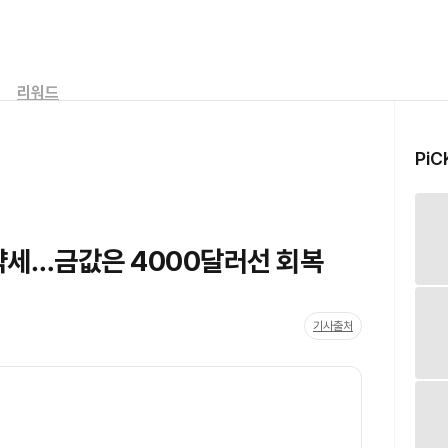
리워드
PiC
 약세…금값은 4000달러선 회복
기사출처