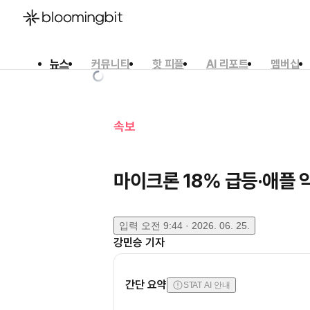
뉴스
커뮤니티
핫 피플
AI 리포트
멤버십
한국어
English
日本語
속보
마이크론 18% 급등·애플
입력
오전 9:44 · 2026. 06. 25.
강민승
기자
간단 요약
STAT AI 안내