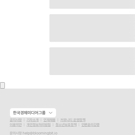
한국경제미디어그룹
공지사항
기자소개
인재채용
커뮤니티 운영정책
이용약관
개인정보처리방침
청소년보호정책
언론윤리강령
문의사항
help@bloomingbit.io