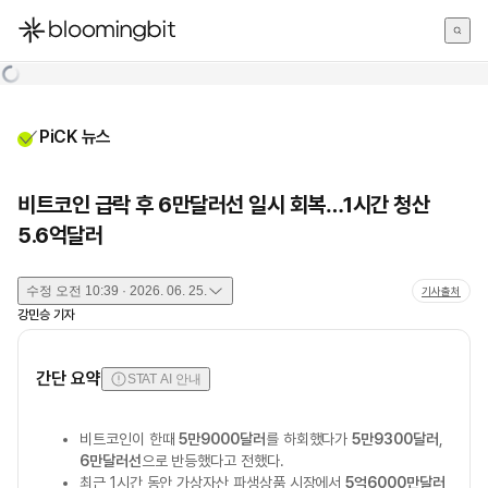
한국어
English
日本語
PiCK 뉴스
비트코인 급락 후 6만달러선 일시 회복…1시간 청산
5.6억달러
수정
오전 10:39 · 2026. 06. 25.
기사출처
강민승
기자
간단 요약
STAT AI 안내
비트코인이 한때
5만9000달러
를 하회했다가
5만9300달러
,
6만달러선
으로 반등했다고 전했다.
최근 1시간 동안 가상자산 파생상품 시장에서
5억6000만달러