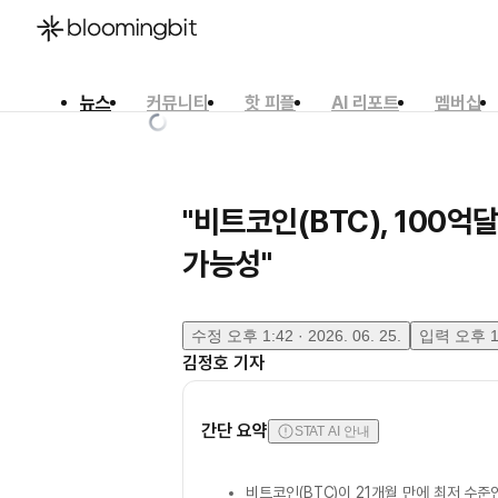
뉴스
커뮤니티
핫 피플
AI 리포트
멤버십
한국어
English
日本語
"비트코인(BTC), 100억
가능성"
수정
오후 1:42 · 2026. 06. 25.
입력
오후 1:
김정호
기자
간단 요약
STAT AI 안내
비트코인(BTC)이 21개월 만에 최저 수준