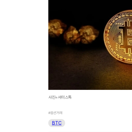
사진=셔터스톡
#옵션거래
BTC