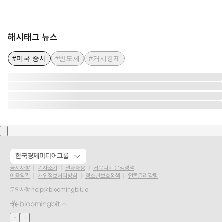
해시태그 뉴스
#미국 증시
#반도체
#거시경제
한국경제미디어그룹
공지사항
기자소개
인재채용
커뮤니티 운영정책
이용약관
개인정보처리방침
청소년보호정책
언론윤리강령
문의사항
help@bloomingbit.io