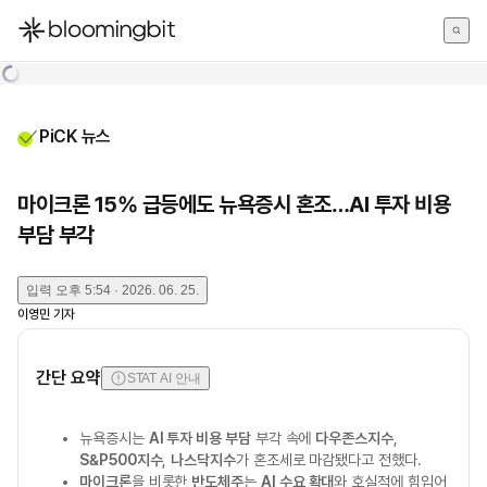
한국어
English
日本語
PiCK 뉴스
마이크론 15% 급등에도 뉴욕증시 혼조…AI 투자 비용
부담 부각
입력
오후 5:54 · 2026. 06. 25.
이영민
기자
간단 요약
STAT AI 안내
뉴욕증시는
AI 투자 비용 부담
부각 속에
다우존스지수
,
S&P500지수
,
나스닥지수
가 혼조세로 마감됐다고 전했다.
마이크론
을 비롯한
반도체주
는
AI 수요 확대
와 호실적에 힘입어