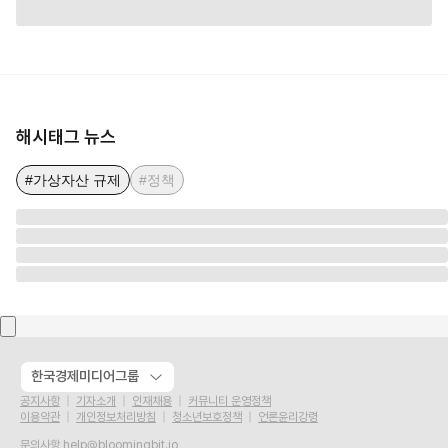
해시태그 뉴스
#가상자산 규제
#정책
한국경제미디어그룹
공지사항
기자소개
인재채용
커뮤니티 운영정책
이용약관
개인정보처리방침
청소년보호정책
언론윤리강령
문의사항
help@bloomingbit.io