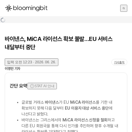
한국어
English
日本語
바이낸스, MiCA 라이선스 확보 불발…EU 서비스
내달부터 중단
입력
오전 12:23 · 2026. 06. 26.
기사출처
이영민
기자
간단 요약
STAT AI 안내
글로벌 거래소
바이낸스
가 EU
MiCA 라이선스
를 기한 내
확보하지 못해 다음 달부터
EU 이용자 대상 서비스 중단
에
나선다고 밝혔다.
바이낸스는 그리스에서의
MiCA 라이선스 신청을 철회
하고
다른 EU 회원국을 통해 다시 인가를 추진하며 향후 수개월 내
라이선스 확보를 기대한다고 전했다.