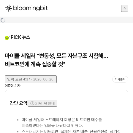
한국어
English
日本語
PiCK 뉴스
마이클 세일러 "변동성, 모든 자본구조 시험해…
비트코인에 계속 집중할 것"
입력
오전 4:37 · 2026. 06. 26.
기사출처
이준형
기자
간단 요약
STAT AI 안내
마이클 세일러 스트래티지 회장은
비트코인
매수를
지속하겠다는 입장을 내놨다고 밝혔다.
스트래티지는
비트코인
, 절제된
자본 배분
,
신용건전성
, 장기적