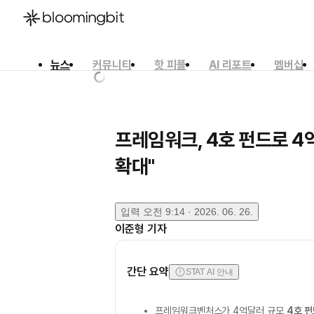
뉴스
커뮤니티
핫 피플
AI 리포트
멤버십
한국어
English
日本語
프레임워크, 4호 펀드로 4
확대"
입력
오전 9:14 · 2026. 06. 26.
이준형
기자
간단 요약
STAT AI 안내
프레임워크벤처스가 4억달러 규모
4호 펀