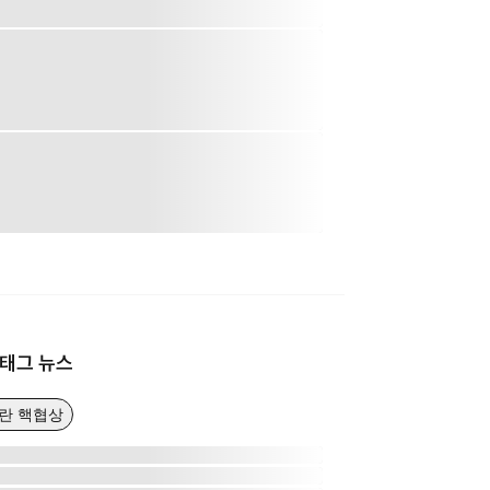
태그 뉴스
란 핵협상