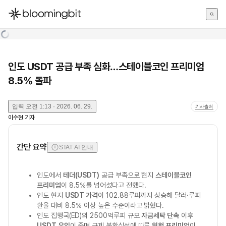
한국어
English
日本語
인도 USDT 공급 부족 심화…스테이블코인 프리미엄
8.5% 돌파
입력
오전 1:13 · 2026. 06. 29.
기사출처
이수현
기자
간단 요약
STAT AI 안내
인도에서
테더(USDT)
공급 부족으로 현지
스테이블코인
프리미엄
이 8.5%를 넘어섰다고 전했다.
인도 현지
USDT 가격
이 102.88루피까지 상승해 달러·루피
환율 대비 8.5% 이상 높은 수준이라고 밝혔다.
인도 집행국(ED)의 2500억루피 규모
자금세탁 단속
이후
USDT 유입
이 줄며 규제 불확실성에 따른
위험 프리미엄
이