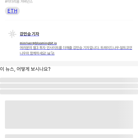
#이더리움 거버넌스
ETH
강민승 기자
minriver@bloomingbit.io
여러분의 웹3 투자 인사이트를 더해줄 강민승 기자입니다. 트레이드나우·알트코인
나우와 함께하세요! 📊🚀
이 뉴스, 어떻게 보시나요?