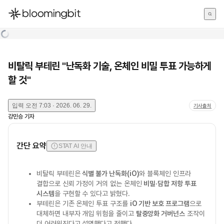
한국어
English
日本語
비탈릭 부테린 "난독화 기술, 온체인 비밀 투표 가능하게
할 것"
입력
오전 7:03 · 2026. 06. 29.
기사출처
강민승
기자
간단 요약
STAT AI 안내
비탈릭 부테린은
식별 불가 난독화(iO)
와 블록체인 인프라
결합으로 신뢰 가정이 거의 없는 온체인
비밀·담합 저항 투표
시스템
을 구현할 수 있다고 밝혔다.
부테린은 기존 온체인 투표 구조를
iO 기반 보호 프로그램
으로
대체하면 내부자 개입 위험을 줄이고
탈중앙화 거버넌스
조작이
더 어려워진다고 설명했다고 전했다.