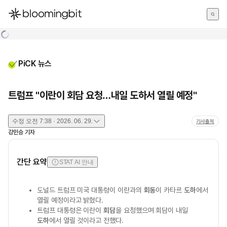
한국어
English
日本語
PiCK 뉴스
트럼프 "이란이 회담 요청…내일 도하서 열릴 예정"
수정
오전 7:38 · 2026. 06. 29.
기사출처
강민승
기자
간단 요약
STAT AI 안내
도널드 트럼프 미국 대통령이 이란과의
회동
이 카타르
도하
에서
열릴 예정이라고 밝혔다.
트럼프 대통령은 이란이
회담
을 요청했으며 회담이 내일
도하
에서 열릴 것이라고 전했다.