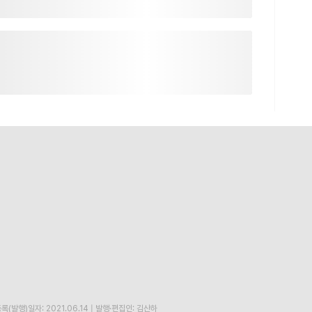
록(발행)일자: 2021.06.14
|
발행·편집인: 김산하