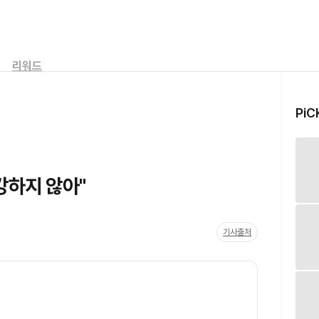
리워드
PiC
강하지 않아"
기사출처