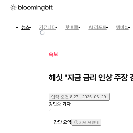
뉴스
커뮤니티
핫 피플
AI 리포트
멤버십
한국어
English
日本語
속보
해싯 "지금 금리 인상 주장 
입력
오전 8:27 · 2026. 06. 29.
강민승
기자
간단 요약
STAT AI 안내