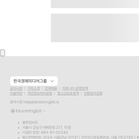
한국경제미디어그룹
공지사항
기자소개
인재채용
커뮤니티 운영정책
이용약관
개인정보처리방침
청소년보호정책
언론윤리강령
문의사항
help@bloomingbit.io
블루밍비트
서울시 강남구 테헤란로 217, 10층
사업자 번호: 484-81-02340
통신판매번호: 2024-서울강남-01131
|
인터넷신문등록번호: 서울,아53765
|
등