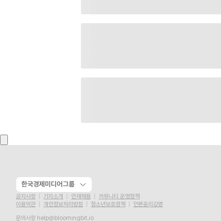
한국경제미디어그룹
공지사항
기자소개
인재채용
커뮤니티 운영정책
이용약관
개인정보처리방침
청소년보호정책
언론윤리강령
문의사항
help@bloomingbit.io