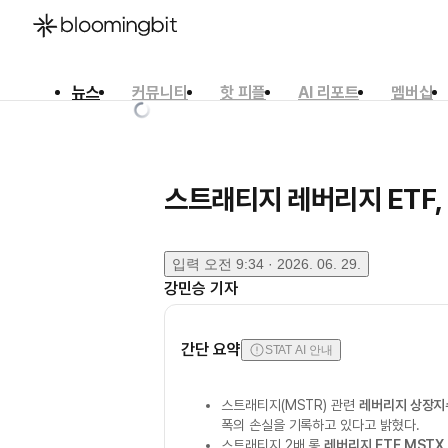
뉴스
커뮤니티
핫 피플
AI 리포트
멤버십
한국어
English
日本語
스트래티지 레버리지 ETF,
입력
오전 9:34 · 2026. 06. 29.
강민승
기자
간단 요약
STAT AI 안내
스트래티지(MSTR) 관련
레버리지 상장지수
폭의 손실을 기록하고 있다고 밝혔다.
스트래티지 2배 롱
레버리지 ETF MSTX,