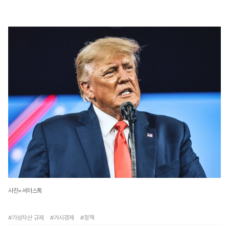
사진=셔터스톡
#가상자산 규제
#거시경제
#정책