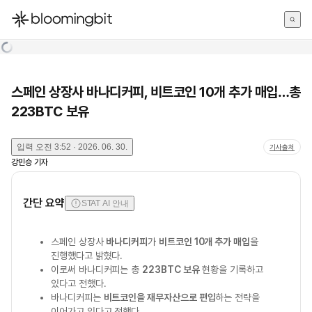
한국어
English
日本語
스페인 상장사 바나디커피, 비트코인 10개 추가 매입…총
223BTC 보유
입력
오전 3:52 · 2026. 06. 30.
기사출처
강민승
기자
간단 요약
STAT AI 안내
스페인 상장사
바나디커피
가
비트코인 10개 추가 매입
을
진행했다고 밝혔다.
이로써 바나디커피는 총
223BTC 보유
현황을 기록하고
있다고 전했다.
바나디커피는
비트코인을 재무자산으로 편입
하는 전략을
이어가고 있다고 전했다.