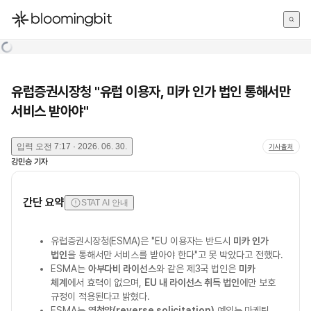
한국어
English
日本語
유럽증권시장청 "유럽 이용자, 미카 인가 법인 통해서만
서비스 받아야"
입력
오전 7:17 · 2026. 06. 30.
기사출처
강민승
기자
간단 요약
STAT AI 안내
유럽증권시장청(ESMA)은 "EU 이용자는 반드시
미카 인가
법인
을 통해서만 서비스를 받아야 한다"고 못 박았다고 전했다.
ESMA는
아부다비 라이선스
와 같은 제3국 법인은
미카
체계
에서 효력이 없으며,
EU 내 라이선스 취득 법인
에만 보호
규정이 적용된다고 밝혔다.
ESMA는
역청약(reverse solicitation)
예외는 마케팅