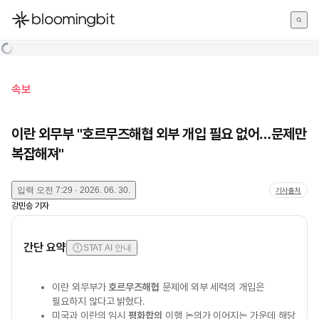
한국어
English
日本語
속보
이란 외무부 "호르무즈해협 외부 개입 필요 없어…문제만
복잡해져"
입력
오전 7:29 · 2026. 06. 30.
기사출처
강민승
기자
간단 요약
STAT AI 안내
이란 외무부가
호르무즈해협
문제에 외부 세력의 개입은
필요하지 않다고 밝혔다.
미국과 이란의 임시
평화합의
이행 논의가 이어지는 가운데 해당