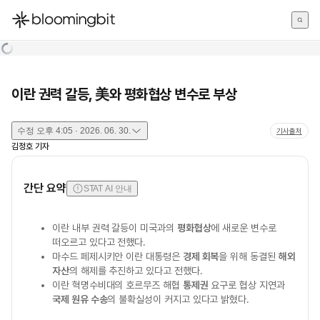
한국어
English
日本語
이란 권력 갈등, 美와 평화협상 변수로 부상
수정
오후 4:05 · 2026. 06. 30.
기사출처
김정호
기자
간단 요약
STAT AI 안내
이란 내부 권력 갈등이 미국과의
평화협상
에 새로운 변수로
떠오르고 있다고 전했다.
마수드 페제시키안 이란 대통령은
경제 회복
을 위해 동결된
해외
자산
의 해제를 추진하고 있다고 전했다.
이란 혁명수비대의 호르무즈 해협
통제권
요구로 협상 지연과
국제 원유 수송
의 불확실성이 커지고 있다고 밝혔다.