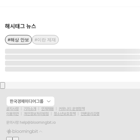
해시태그 뉴스
#해상 안보
#이란 제재
한국경제미디어그룹
공지사항
기자소개
인재채용
커뮤니티 운영정책
이용약관
개인정보처리방침
청소년보호정책
언론윤리강령
문의사항
help@bloomingbit.io