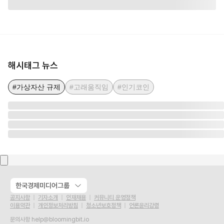
해시태그 뉴스
#가상자산 규제
#고래움직임
#인기코인
한국경제미디어그룹
공지사항
기자소개
인재채용
커뮤니티 운영정책
이용약관
개인정보처리방침
청소년보호정책
언론윤리강령
문의사항
help@bloomingbit.io