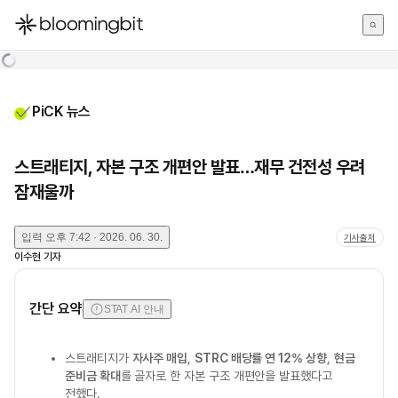
한국어
English
日本語
PiCK 뉴스
스트래티지, 자본 구조 개편안 발표…재무 건전성 우려
잠재울까
입력
오후 7:42 · 2026. 06. 30.
기사출처
이수현
기자
간단 요약
STAT AI 안내
스트래티지가
자사주 매입
,
STRC 배당률 연 12% 상향
,
현금
준비금 확대
를 골자로 한 자본 구조 개편안을 발표했다고
전했다.