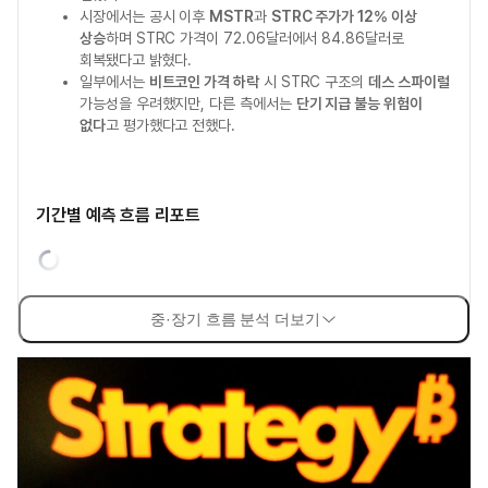
시장에서는 공시 이후
MSTR
과
STRC 주가가 12% 이상
상승
하며 STRC 가격이 72.06달러에서 84.86달러로
회복됐다고 밝혔다.
일부에서는
비트코인 가격 하락
시 STRC 구조의
데스 스파이럴
가능성을 우려했지만, 다른 측에서는
단기 지급 불능 위험이
없다
고 평가했다고 전했다.
기간별 예측 흐름 리포트
중·장기 흐름 분석 더보기