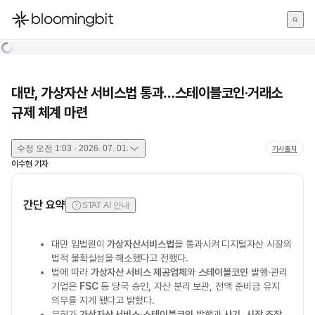
한국어
English
日本語
대만, 가상자산 서비스법 통과…스테이블코인·거래소
규제 체계 마련
수정
오전 1:03 · 2026. 07. 01.
기사출처
이수현
기자
간단 요약
STAT AI 안내
대만 입법원이
가상자산서비스법
을 통과시켜 디지털자산 시장의
법적 불확실성을 해소했다고 전했다.
법에 따라
가상자산 서비스 제공업체
와
스테이블코인
발행·관리
기업은
FSC
등 당국 승인, 자산 분리 보관, 전액 준비금 유지
의무를 지게 됐다고 밝혔다.
무허가
가상자산 서비스
·
스테이블코인
발행과
사기
,
시장 조작