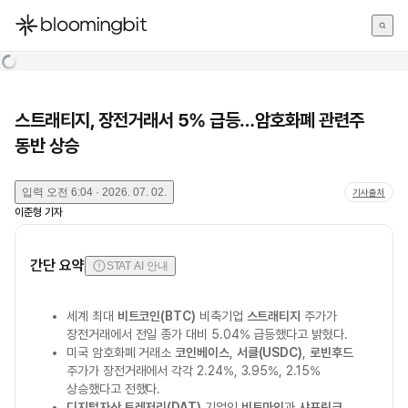
한국어
English
日本語
스트래티지, 장전거래서 5% 급등…암호화폐 관련주
동반 상승
입력
오전 6:04 · 2026. 07. 02.
기사출처
이준형
기자
간단 요약
STAT AI 안내
세계 최대
비트코인(BTC)
비축기업
스트래티지
주가가
장전거래에서 전일 종가 대비 5.04% 급등했다고 밝혔다.
미국 암호화폐 거래소
코인베이스
,
서클(USDC)
,
로빈후드
주가가 장전거래에서 각각 2.24%, 3.95%, 2.15%
상승했다고 전했다.
디지털자산 트레저리(DAT)
기업인
비트마인
과
샤프링크