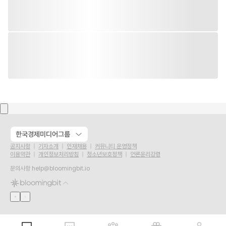
한국경제미디어그룹
공지사항
기자소개
인재채용
커뮤니티 운영정책
이용약관
개인정보처리방침
청소년보호정책
언론윤리강령
문의사항
help@bloomingbit.io