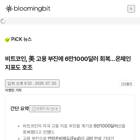
한국어
English
日本語
PiCK 뉴스
비트코인, 美 고용 부진에 6만1000달러 회복…온체인
지표도 호조
입력
오후 8:32 · 2026. 07. 02.
기사출처
이영민
기자
간단 요약
STAT AI 안내
비트코인이 미국 고용 지표 부진을 계기로
6만1000달러
선을
회복했다고 전했다.
고용 부진으로
연방준비제도(Fed)
의
금리 인상
기대가