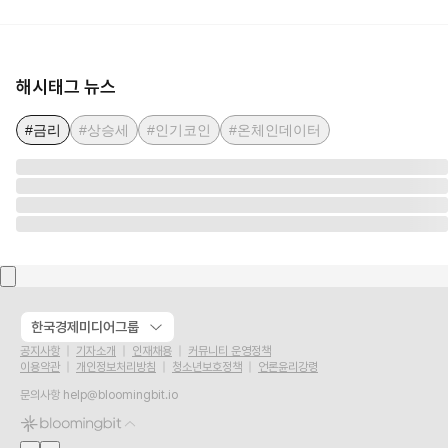
해시태그 뉴스
#금리
#상승세
#인기코인
#온체인데이터
한국경제미디어그룹
공지사항
기자소개
인재채용
커뮤니티 운영정책
이용약관
개인정보처리방침
청소년보호정책
언론윤리강령
문의사항
help@bloomingbit.io