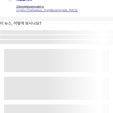
20min@bloomingbit.io
Crypto Chatterbox_ tlg@Bloomingbit_YMLEE
이 뉴스, 어떻게 보시나요?