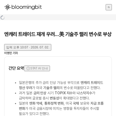
한국어
English
日本語
엔캐리 트레이드 재개 우려…美 기술주 랠리 변수로 부상
입력
오후 10:07 · 2026. 07. 02.
이영민
기자
간단 요약
STAT AI 안내
일본은행의 추가 금리 인상 가능성 부각으로
엔캐리 트레이드
청산 우려
가 미국
기술주 랠리
의 변수로 떠올랐다고 전했다.
과거 일본
금리 인상
시기
TOPIX 지수
와
나스닥지수
가
급락하며 글로벌 증시
변동성
이 확대됐다고 전했다.
일본의
엔화 약세
,
통화정책 변화
, 미국
국채
보유와
자금 흐름
변화
가 미국 금융시장에 미치는 영향을 투자자들이 주시할
필요가 있다고 전했다.