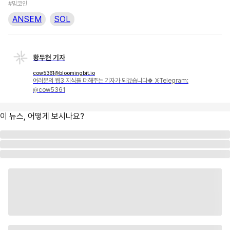
#밈코인
ANSEM
SOL
황두현 기자
cow5361@bloomingbit.io
여러분의 웹3 지식을 더해주는 기자가 되겠습니다🍀 X·Telegram:
@cow5361
이 뉴스, 어떻게 보시나요?