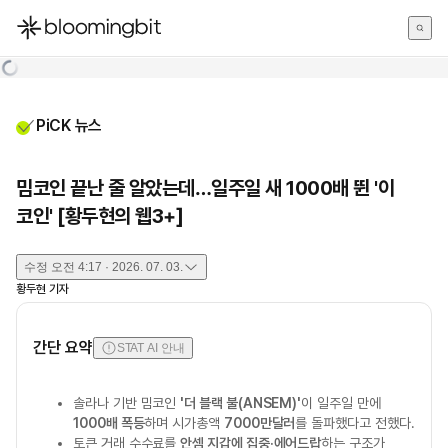
한국어
English
日本語
PiCK 뉴스
밈코인 끝난 줄 알았는데…일주일 새 1000배 뛴 '이
코인' [황두현의 웹3+]
수정
오전 4:17 · 2026. 07. 03.
황두현
기자
간단 요약
STAT AI 안내
솔라나 기반 밈코인
'더 블랙 불(ANSEM)'
이 일주일 만에
1000배 폭등
하며 시가총액
7000만달러
를 돌파했다고 전했다.
토큰 거래 수수료를
안셈 지갑에 집중·에어드랍
하는 구조가