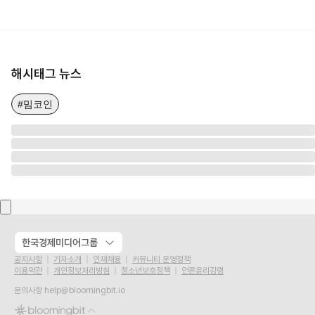
해시태그 뉴스
#밈코인
한국경제미디어그룹
공지사항
기자소개
인재채용
커뮤니티 운영정책
이용약관
개인정보처리방침
청소년보호정책
언론윤리강령
문의사항
help@bloomingbit.io