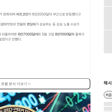
가 완화되며
비트코인
이 6만2000달러 부근으로 반등했다고
 미결제약정과 연율화
펀딩비
가 상승하는 등 상승 노출 수요가
를 되돌리려면
6만7000달러
와 5월 고점
8만1000달러
돌파가
않았다고 전했다.
해시
 흐름 분석 더보기
#금