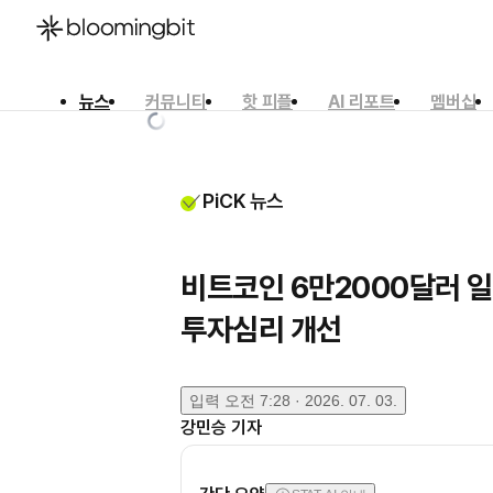
뉴스
커뮤니티
핫 피플
AI 리포트
멤버십
한국어
English
日本語
PiCK 뉴스
비트코인 6만2000달러 
투자심리 개선
입력
오전 7:28 · 2026. 07. 03.
강민승
기자