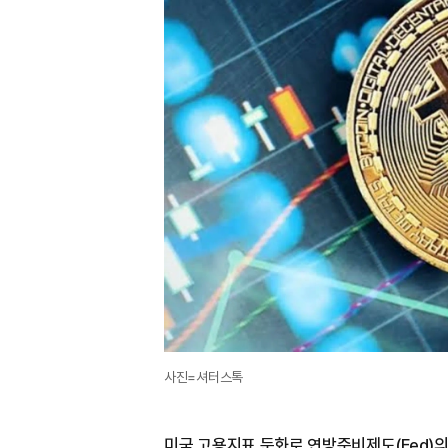
사진=셔터스톡
미국 고용지표 둔화로 연방준비제도(Fed)