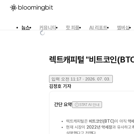
뉴스
커뮤니티
핫 피플
AI 리포트
멤버십
한국어
English
日本語
렉트캐피털 "비트코인(BTC
입력
오전 11:17 · 2026. 07. 03.
김정호
기자
간단 요약
STAT AI 안내
렉트캐피털은
비트코인(BTC)
이 아직
약세
현재 시장이
2022년 약세장
과 유사하고
설명했다고 전했다.