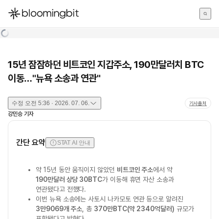
한국어
English
日本語
15년 잠잠하던 비트코인 지갑주소, 190만달러치 BTC
이동…"뉴욕 소송과 연관"
수정
오전 5:36 · 2026. 07. 06.
기사출처
강민승
기자
간단 요약
STAT AI 안내
약 15년 동안 움직이지 않았던
비트코인 주소
에서 약
190만달러 상당 30BTC
가 이동해 휴면 자산 소송과
연관됐다고 전했다.
이번 뉴욕 소송에는 사토시 나카모토 연관 등으로 알려진
3만9069개 주소
, 총
370만BTC(약 2340억달러)
규모가
포함됐다고 밝혔다.