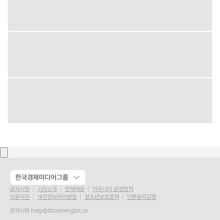
한국경제미디어그룹
공지사항
기자소개
인재채용
커뮤니티 운영정책
이용약관
개인정보처리방침
청소년보호정책
언론윤리강령
문의사항
help@bloomingbit.io