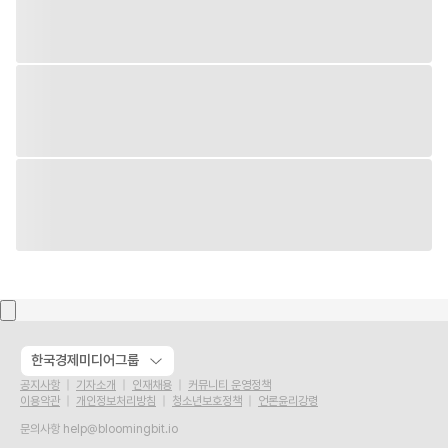
한국경제미디어그룹
공지사항
기자소개
인재채용
커뮤니티 운영정책
이용약관
개인정보처리방침
청소년보호정책
언론윤리강령
문의사항
help@bloomingbit.io