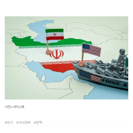
사진=셔터스톡
#유가
#거시경제
#정책