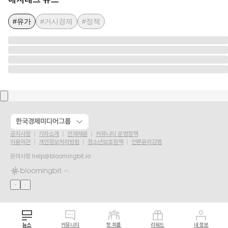
#유가
#거시경제
#정책
한국경제미디어그룹
공지사항
기자소개
인재채용
커뮤니티 운영정책
이용약관
개인정보처리방침
청소년보호정책
언론윤리강령
문의사항
help@bloomingbit.io
뉴스
커뮤니티
핫 피플
리워드
내 정보