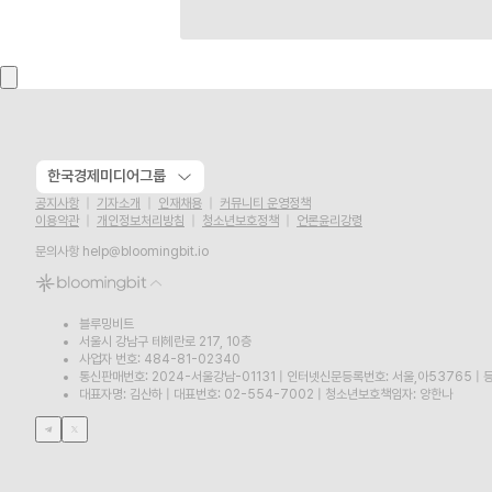
한국경제미디어그룹
공지사항
기자소개
인재채용
커뮤니티 운영정책
이용약관
개인정보처리방침
청소년보호정책
언론윤리강령
문의사항
help@bloomingbit.io
블루밍비트
서울시 강남구 테헤란로 217, 10층
사업자 번호: 484-81-02340
통신판매번호: 2024-서울강남-01131
|
인터넷신문등록번호: 서울,아53765
|
등
대표자명: 김산하
|
대표번호: 02-554-7002
|
청소년보호책임자: 양한나