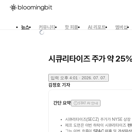
뉴스
커뮤니티
핫 피플
AI 리포트
멤버십
한국어
English
日本語
시큐리타이즈 주가 약 25% 
입력
오후 4:01 · 2026. 07. 07.
김정호
기자
간단 요약
STAT AI 안내
시큐리타이즈(SECZ) 주가가 NYSE 상장
제프 도먼은 이번 하락이 시큐리타이즈
펀
그는 이번 흐름이
SPAC 이후
및
가상자산 