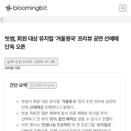
한국어
English
日本語
빗썸, 회원 대상 뮤지컬 '겨울왕국' 프리뷰 공연 선예매
단독 오픈
입력
오전 12:03 · 2026. 07. 08.
이수현
기자
간단 요약
STAT AI 안내
빗썸이 회원 대상 뮤지컬 '
겨울왕국
' 한국 초연 프리뷰 공연의
단독
선예매
를 진행한다고 밝혔다.
빗썸 회원은 일반 예매에 앞서 전용 예매로 좌석을 먼저
선택하고 전 좌석
10% 할인 혜택
을 받을 수 있다고 전했다.
이번 행사는 '
빗썸나눔 프로젝트
'의 첫 프로그램 '
뮤지컬로
나눔
'의 일환으로, 티켓 수익금 일부가 기부될 예정이라고