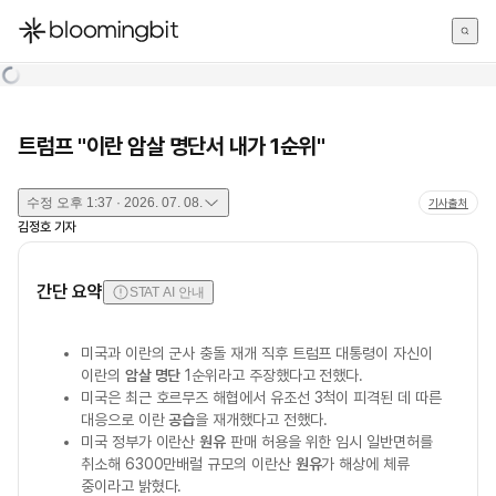
한국어
English
日本語
트럼프 "이란 암살 명단서 내가 1순위"
수정
오후 1:37 · 2026. 07. 08.
기사출처
김정호
기자
간단 요약
STAT AI 안내
미국과 이란의 군사 충돌 재개 직후 트럼프 대통령이 자신이
이란의
암살 명단
1순위라고 주장했다고 전했다.
미국은 최근 호르무즈 해협에서 유조선 3척이 피격된 데 따른
대응으로 이란
공습
을 재개했다고 전했다.
미국 정부가 이란산
원유
판매 허용을 위한 임시 일반면허를
취소해 6300만배럴 규모의 이란산
원유
가 해상에 체류
중이라고 밝혔다.