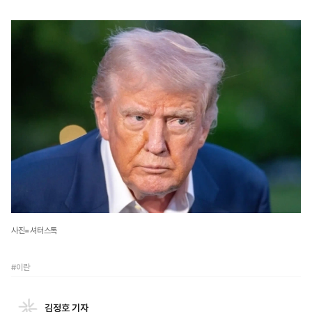
사진=셔터스톡
#이란
김정호 기자