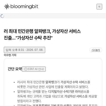
한국어
English
日本語
러 최대 민간은행 알파뱅크, 가상자산 서비스
진출…"가상자산 수탁 추진"
입력
오후 8:31 · 2026. 07. 08.
기사출처
이수현
기자
간단 요약
STAT AI 안내
러시아 최대 민간은행
알파뱅크
가
가상자산 수탁 서비스
를
비롯한 가상자산 관련 사업에 진출할 계획이라고 밝혔다.
알파뱅크는 규제를 받는
디지털자산 수탁기관 라이선스
를
취득해 개인 고객과 기업을 대상으로
가상자산 서비스
를 제공할
방침이라고 전했다.
알파뱅크는
공개 블록체인 기반 투자 상품
을 개발해 해외 투자자